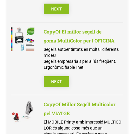
placas y gravats (20180514211702774)
TRAZABILIDAD Y CONTROL
NEXT
(20180516171857772)
COPYOF MILLOR SEGELL MULTICOLOR
PEL VIATGE
COPYOF SEGELLS DE GOMA AMB MÀNEG DE
CopyOf El millor segell de
FUSTA
goma MultiColor per l'OFICINA
Sellos recatgulares (20180517083005582)
Segells autoentintats en molts i diferents
Sellos redondos (20180517083025989)
mides!
Segells empresarials per a l'ús freqüent.
Sellos cuadrados (20180517083146618)
Ergonòmic fiable i net.
LETRAS INTERCAMBIABLES
NEXT
(20180516081314401)
COMERCIALES (20180516081340231)
CopyOf Millor Segell Multicolor
SELLOS EN SECO (20211109173223422)
pel VIATGE
El MOBILE Printy amb impressió MULTICO
LOR és alguna cosa més que un
simple accessori. És perfecte per a