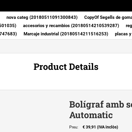
nova categ (20180511091300843)
CopyOf Segells de gom
0501035)
accesorios y recambios (20180514210539287)
re
0747683)
Marcaje industrial (20180514211516253)
placas 
Product Details
Bolígraf amb s
Automatic
€ 39,91 (IVA inclòs)
Preu: