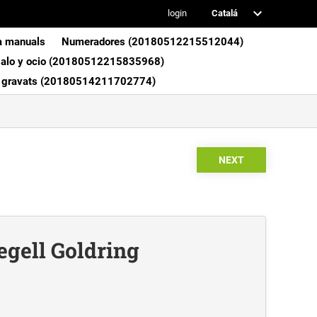
login
a manuals
Numeradores (20180512215512044)
galo y ocio (20180512215835968)
y gravats (20180514211702774)
egell Goldring