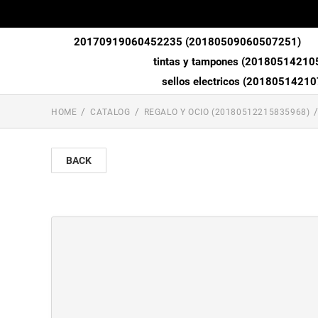
20170919060452235 (20180509060507251)
tintas y tampones (2018051421
sellos electricos (2018051421
HOME
CATALOG
REGALO Y OCIO (20180512215835968)
BACK