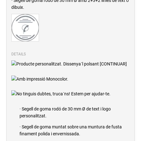
· Segell de goma rodó de 30 mm Ø amb 2+3+2 línies de text o
dibuix.
DETAILS
· Segell de goma rodó de 30 mm Ø de text i logo
personalitzat.
· Segell de goma muntat sobre una muntura de fusta
finament polida i envernissada.