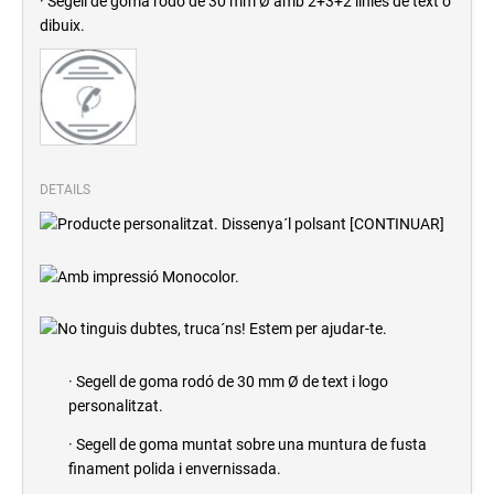
· Segell de goma rodó de 30 mm Ø amb 2+3+2 línies de text o
dibuix.
DETAILS
· Segell de goma rodó de 30 mm Ø de text i logo
personalitzat.
· Segell de goma muntat sobre una muntura de fusta
finament polida i envernissada.