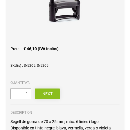
placas y gravats (20180514211702774)
TRAZABILIDAD Y CONTROL
(20180516171857772)
COPYOF MILLOR SEGELL MULTICOLOR
PEL VIATGE
COPYOF SEGELLS DE GOMA AMB MÀNEG DE
FUSTA
Sellos recatgulares (20180517083005582)
€ 46,10 (IVA inclòs)
Preu:
Sellos redondos (20180517083025989)
Sellos cuadrados (20180517083146618)
SKU(s) : S/5205, S/5205
LETRAS INTERCAMBIABLES
(20180516081314401)
QUANTITAT:
COMERCIALES (20180516081340231)
SELLOS EN SECO (20211109173223422)
DESCRIPTION
Segell de goma de 70 x 25 mm, màx. 6 línies i logo
Disponible en tinta negre, blava, vermella, verda o violeta